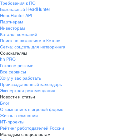
Требования к ПО
pr@ural.hh.ru
Безопасный HeadHunter
HeadHunter API
Краснодар
Партнерам
Инвесторам
ул. Янковского, д. 169, 7 этаж,
Каталог компаний
706 каб.
Поиск по вакансиям в Кетове
+7 861 205-55-57
Сетка: соцсеть для нетворкинга
pr@krd.hh.ru
Соискателям
hh PRO
Готовое резюме
Владивосток
Все сервисы
пер. Ланинский д. 4, офис 3.4
Хочу у вас работать
Производственный календарь
+7 423 202-33-28
Экспертная рекомендация
pr@dv.hh.ru
Новости и статьи
Блог
Новосибирск
О компаниях в игровой форме
Жизнь в компании
ул. Большевистская, д. 35,
ИТ-проекты
помещение 21
Рейтинг работодателей России
+7 383 207-94-64
Молодым специалистам