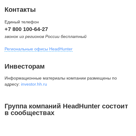
Контакты
Единый телефон
+7 800 100-64-27
звонок из регионов России бесплатный
Региональные офисы HeadHunter
Москва
Инвесторам
внутригородская территория
Информационные материалы компании размещены по
Муниципальный округ Тверской,
адресу:
investor.hh.ru
2-я Брестская ул., д. 48,
помещение 25
+7 495 974-64-27
Группа компаний HeadHunter состоит
+7 495 980-64-27
в сообществах
+7 495 134-92-24
press@hh.ru