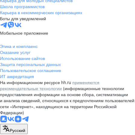
Карьера для молодых специалистов
pr@nsk.hh.ru
Школа программистов
Карьера в некоммерческих организациях
Минск
Боты для уведомлений
пр-т Дзержинского, д. 57,
10 этаж, помещение 45-1
Мобильное приложение
+375 (17)
336-03-02
Этика и комплаенс
pr@rabota.by
Оказание услуг
Использование сайтов
Алматы
Защита персональных данных
Пользовательское соглашение
пр. Абая, д. 151, БЦ Алатау,
ИТ аккредитация
12 этаж, офис 1209
На информационном ресурсе hh.ru
применяются
+7 727 232-13-13
рекомендательные технологии
(информационные технологии
pr@headhunter.com.kz
предоставления информации на основе сбора, систематизации
и анализа сведений, относящихся к предпочтениям пользователей
сети «Интернет», находящихся на территории Российской
Федерации)
Русский