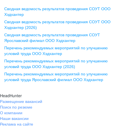
Сводная ведомость результатов проведения СОУТ ООО
Воронеж
Хэдхантер
Сводная ведомость результатов проведения СОУТ ООО
ул. Комиссаржевской, д. 10,
Хэдхантер (2026)
офис 1212
Сводная ведомость результатов проведения СОУТ
+7 473 280-05-05
Ярославский филиал ООО Хэдхантер
pr@vrn.hh.ru
Перечень рекомендуемых мероприятий по улучшению
условий труда ООО Хэдхантер
Казань
Перечень рекомендуемых мероприятий по улучшению
ул. Спартаковская, д. 2А, этаж 3,
условий труда ООО Хэдхантер (2026)
помещение 15
Перечень рекомендуемых мероприятий по улучшению
условий труда Ярославский филиал ООО Хэдхантер
+7 843 212-12-50
pr@kzn.hh.ru
HeadHunter
Размещение вакансий
Екатеринбург
Поиск по резюме
ул. Боевых Дружин, стр. 20,
О компании
5 этаж, офис 505, 521
Наши вакансии
Реклама на сайте
+7 343 226-79-99