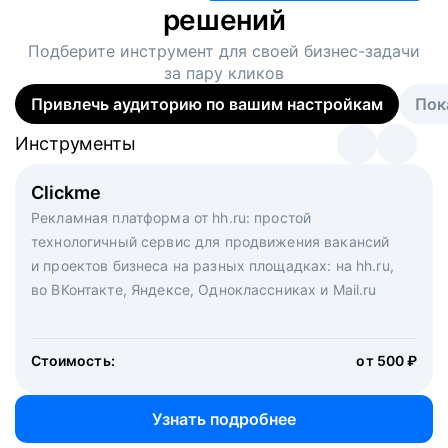
решений
Подберите инструмент для своей
бизнес-задачи
за пару кликов
Привлечь аудиторию по вашим настройкам
Пок
Инструменты
Инструменты
Инструменты
Виртуальный рекрутер
Clickme
Вакансия дня
Массовый подбор под ключ. Решите, сколько
Рекламная платформа от hh.ru: простой
Рекламный формат для вакансий на главной странице
кандидатов и когда вам нужно, и за дело возьмутся
технологичный сервис для продвижения вакансий
hh.ru. Увеличивает количество откликов
маркетологи, рекрутеры и проектные менеджеры
и проектов бизнеса на разных площадках: на hh.ru,
hh.ru с целым набором digital-инструментов
во ВКонтакте, Яндексе, Одноклассниках и Mail.ru
Стоимость:
от 200 000 ₽
Узнать подробнее
Стоимость:
от 500 ₽
Узнать подробнее
Узнать подробнее