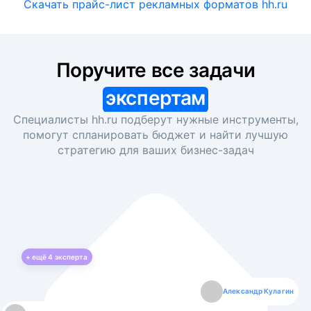
Скачать прайс-лист рекламных форматов hh.ru
Поручите все задачи
экспертам
Специалисты hh.ru подберут нужные инструменты,
помогут спланировать бюджет и найти лучшую
стратегию для ваших
бизнес-задач
+ ещё
4
эксперта
Екатерина Лазаренко
Александр Кулагин
Даниил Макаров
Борис Кашко
Юлия Изоитко