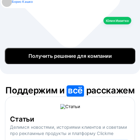
Борис Кашко
Юлия Изоитко
Александр Кулагин
Даниил Макаров
Екатерина Лазаренко
Юлия Изоитко
Получить решение для компании
Поддержим и
всё
расскажем
Статьи
Делимся новостями, историями клиентов и советами
про рекламные продукты и платформу Clickme