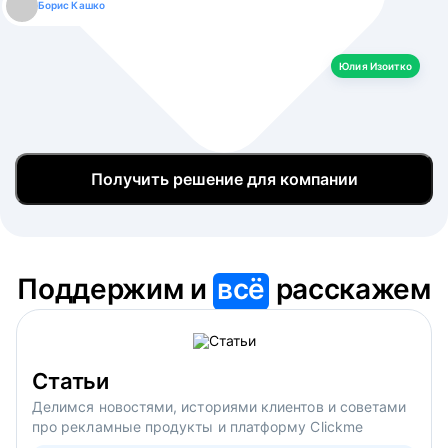
Борис Кашко
Юлия Изоитко
Александр Кулагин
Даниил Макаров
Екатерина Лазаренко
Юлия Изоитко
Получить решение для компании
Поддержим и
всё
расскажем
Статьи
Делимся новостями, историями клиентов и советами
про рекламные продукты и платформу Clickme