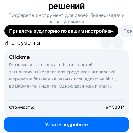
решений
Подберите инструмент для своей
бизнес-задачи
за пару кликов
Привлечь аудиторию по вашим настройкам
Пок
Инструменты
Инструменты
Инструменты
Виртуальный рекрутер
Clickme
Вакансия дня
Массовый подбор под ключ. Решите, сколько
Рекламная платформа от hh.ru: простой
Рекламный формат для вакансий на главной странице
кандидатов и когда вам нужно, и за дело возьмутся
технологичный сервис для продвижения вакансий
hh.ru. Увеличивает количество откликов
маркетологи, рекрутеры и проектные менеджеры
и проектов бизнеса на разных площадках: на hh.ru,
hh.ru с целым набором digital-инструментов
во ВКонтакте, Яндексе, Одноклассниках и Mail.ru
Стоимость:
от 200 000 ₽
Узнать подробнее
Стоимость:
от 500 ₽
Узнать подробнее
Узнать подробнее