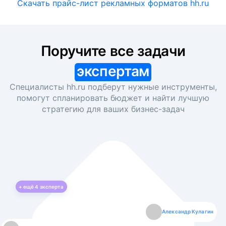
Скачать прайс-лист рекламных форматов hh.ru
Поручите все задачи
экспертам
Специалисты hh.ru подберут нужные инструменты,
помогут спланировать бюджет и найти лучшую
стратегию для ваших
бизнес-задач
+ ещё
4
эксперта
Екатерина Лазаренко
Александр Кулагин
Даниил Макаров
Борис Кашко
Юлия Изоитко