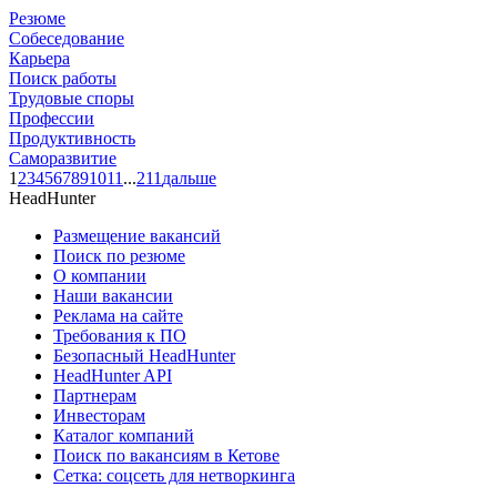
Резюме
Собеседование
Карьера
Поиск работы
Трудовые споры
Профессии
Продуктивность
Саморазвитие
1
2
3
4
5
6
7
8
9
10
11
...
211
дальше
HeadHunter
Размещение вакансий
Поиск по резюме
О компании
Наши вакансии
Реклама на сайте
Требования к ПО
Безопасный HeadHunter
HeadHunter API
Партнерам
Инвесторам
Каталог компаний
Поиск по вакансиям в Кетове
Сетка: соцсеть для нетворкинга