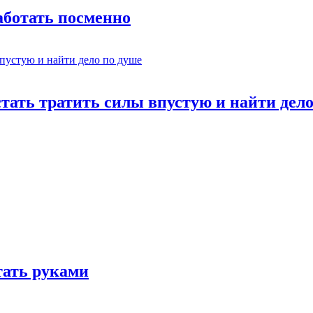
работать посменно
стать тратить силы впустую и найти дел
отать руками