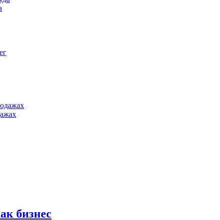
а
дажах
как бизнес