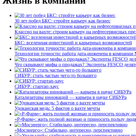
Жизнь в компании
30 лет побед БКС: стройте карьеру как бизнес
Классно на вахте: строим карьеру на нефтесервисных пр
БКС: вселенная инвестиций и карьерных возможностей
Технологии точности: работа дата-инженера в компании 
Что скрывают мифы о продажах? Эксперты FESCO делятс
СИБУР: стать частью чего-то большего
СИБУР: стартап-хаус
Катализаторы инноваций — карьера в науке СИБУРа
Удоканская медь: 5 фактов о вахте мечты
«Р-Фарм»: жить полной жизнью и приносить пользу люд
«Мосэнерго»: Стабильно, интересно, перспективно