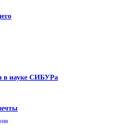
шего
а в науке СИБУРа
 мечты