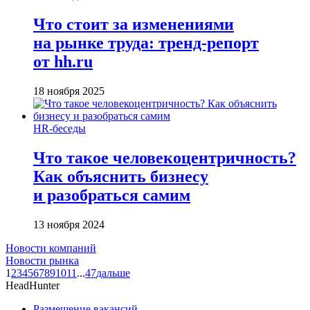
Что стоит за изменениями
на рынке труда: тренд-репорт
от hh.ru
18 ноября 2025
HR-беседы
Что такое человеко­центричность?
Как объяснить бизнесу
и разобраться самим
13 ноября 2024
Новости компаний
Новости рынка
1
2
3
4
5
6
7
8
9
10
11
...
47
дальше
HeadHunter
Размещение вакансий