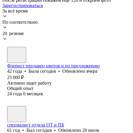
После регистрации покажем ещё 126 и откроем фото
Зарегистрироваться
За всё время
По соответствию
20 резюме
Флорист продавец цветов и по предложению
42
года
•
Была
сегодня
•
Обновлено
вчера
25 000
₽
Активно ищет работу
Общий опыт
24
года
6
месяцев
специалист отдела ОТ и ПБ
61
год
•
Был
сегодня
•
Обновлено
20 июля